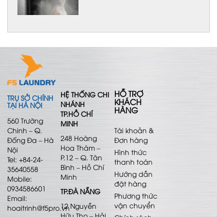
HỖ TRỢ
HỆ THỐNG CHI
TRỤ SỞ CHÍNH
KHÁCH
NHÁNH
TẠI HÀ NỘI
HÀNG
TP.HỒ CHÍ
560 Trường
MINH
Chinh – Q.
Tài khoản &
248 Hoàng
Đống Đa – Hà
Đơn hàng
Hoa Thám –
Nội
Hình thức
P.12 – Q. Tân
Tel: +84-24-
thanh toán
Bình – Hồ Chí
35640558
Hướng dẫn
Minh
Mobile:
đặt hàng
0934586601
TP.ĐÀ NẴNG
Phương thức
Email:
vận chuyển
12 Nguyễn
hoaitrinh@f5pro.vn
Hữu Thọ – Hải