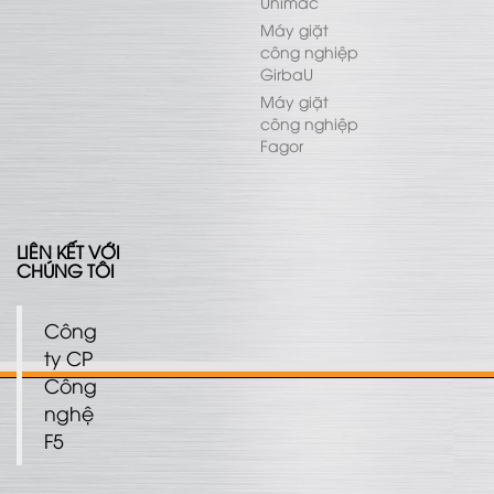
Unimac
Máy giặt
công nghiệp
GirbaU
Máy giặt
công nghiệp
Fagor
LIÊN KẾT VỚI
CHÚNG TÔI
Công
ty CP
Công
nghệ
F5