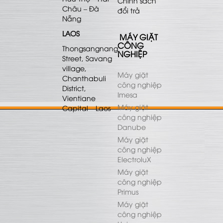
Chính sách
Châu – Đà
đổi trả
Nẵng
LAOS
MÁY GIẶT
CÔNG
Thongsangnang
NGHIỆP
Street, Savang
village,
Máy giặt
Chanthabuli
công nghiệp
District,
Imesa
Vientiane
Máy giặt
Capital – Laos
công nghiệp
Danube
Máy giặt
công nghiệp
ElectroluX
Máy giặt
công nghiệp
Primus
Máy giặt
công nghiệp